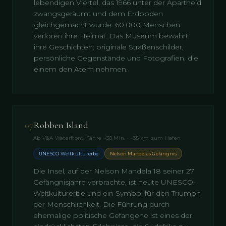
lebendigen Viertel, das 1966 unter der Apartheid
zwangsgeräumt und dem Erdboden
gleichgemacht wurde. 60.000 Menschen
verloren ihre Heimat. Das Museum bewahrt
ihre Geschichten: originale Straßenschilder,
persönliche Gegenstände und Fotografien, die
einem den Atem nehmen.
07
Robben Island
Ab V&A Waterfront, Fähre ~30 Min. · ~35 km zum Hafen
UNESCO Weltkulturerbe
Nelson Mandelas Gefängnis
Die Insel, auf der Nelson Mandela 18 seiner 27
Gefängnisjahre verbrachte, ist heute UNESCO-
Weltkulturerbe und ein Symbol für den Triumph
der Menschlichkeit. Die Führung durch
ehemalige politische Gefangene ist eines der