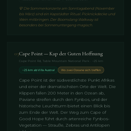
💡
Die Sommerkonzerte am Sonntagabend (November
bis März) sind ein Kapstädter Ritual. Picknickdecke und
Wein mitbringen. Der Boomslang Walkway ist
besonders bei Sonnenuntergang magisch.
03
Cape Point — Kap der Guten Hoffnung
Cape Point Rd, Table Mountain National Park · ~25 km
~25 km ab Villa Austral
Wo zwei Ozeane sich treffen
Cape Point ist der südwestlichste Punkt Afrikas
und einer der dramatischsten Orte der Welt. Die
Klippen fallen 200 Meter in den Ozean ab,
Paviane streifen durch den Fynbos, und der
historische Leuchtturm bietet einen Blick bis
zum Ende der Welt. Der Weg zum Cape of
Good Hope führt durch artenreiche Fynbos-
Vegetation — Strauße, Zebras und Antilopen