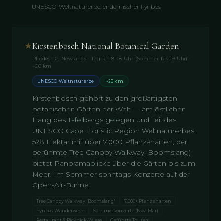
UNESCO-Weltnaturerbe, endemischer Fynbos
★
Kirstenbosch National Botanical Garden
Rhodes Dr, Newlands · Täglich 8–18 Uhr (Sommer bis 19 Uhr) ·
~20 km
UNESCO Weltnaturerbe
~20 km
Kirstenbosch gehört zu den großartigsten
botanischen Gärten der Welt — am östlichen
Hang des Tafelbergs gelegen und Teil des
UNESCO Cape Floristic Region Weltnaturerbes.
528 Hektar mit über 7.000 Pflanzenarten, der
berühmte Tree Canopy Walkway (Boomslang)
bietet Panoramablicke über die Gärten bis zum
Meer. Im Sommer sonntags Konzerte auf der
Open-Air-Bühne.
Tree Canopy Walkway 'Boomslang'
7.000+ Pflanzenarten
Fynbos-Wanderwege
Sommerkonzerte (Nov–Mär)
Restaurant & Picknick-Wiese
Geführte Touren