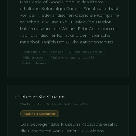
Das Castle of Good Hope ist das älteste
erhaltene Kolonialgebäude in Südafrika, erbaut
von der Niederländischen Ostindien-Kompanie
zwischen 1666 und 1679. Fünfeckige Bastion,
Militärmuseum, die William Fehr Collection mit
kapholländischer Kunst und der historische
Innenhof. Täglich um 12 Uhr Kanonenschuss.
Pentagonale Festungsanlage
William Fehr Collection
Militärmuseum
Täglicher Kanonenschuss 12 Uhr
Geführte Touren
06
District Six Museum
25A Buitenkant St · Mo–Sa 9–16 Uhr · ~33 km
Apartheid-Geschichte
Das bewegendste Museum Kapstadts erzählt
die Geschichte von District Six — einem