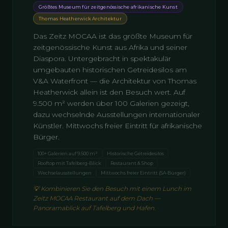
Größtes Museum für zeitgenössische afrikanische Kunst
Thomas Heatherwick Architektur
Das Zeitz MOCAA ist das größte Museum für
zeitgenössische Kunst aus Afrika und seiner
Diaspora. Untergebracht in spektakulär
umgebauten historischen Getreidesilos am
V&A Waterfront — die Architektur von Thomas
Heatherwick allein ist den Besuch wert. Auf
9.500 m² werden über 100 Galerien gezeigt,
dazu wechselnde Ausstellungen internationaler
Künstler. Mittwochs freier Eintritt für afrikanische
Bürger.
100+ Galerien auf 9.500 m²
Historische Getreidesilos
Rooftop mit Tafelberg-Blick
Restaurant & Shop
Wechselausstellungen
Mittwochs freier Eintritt (SA-Bürger)
💡
Kombinieren Sie den Besuch mit einem Lunch im
Zeitz MOCAA Restaurant auf dem Dach —
Panoramablick auf Tafelberg und Hafen.