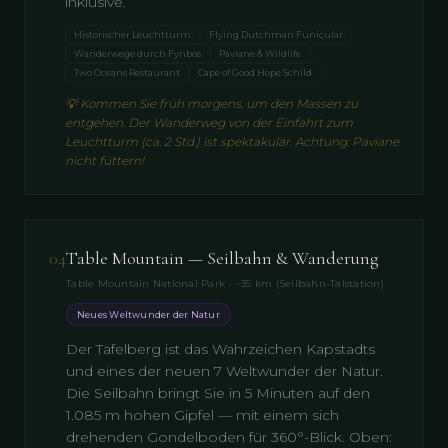
inklusive.
Historischer Leuchtturm
Flying Dutchman Funicular
Wanderwege durch Fynbos
Paviane & Wildlife
Two Oceans Restaurant
Cape of Good Hope Schild
💡
Kommen Sie früh morgens, um den Massen zu
entgehen. Der Wanderweg von der Einfahrt zum
Leuchtturm (ca. 2 Std.) ist spektakulär. Achtung: Paviane
nicht füttern!
04
Table Mountain — Seilbahn & Wanderung
Table Mountain National Park · ~35 km (Seilbahn-Talstation)
Neues Weltwunder der Natur
Der Tafelberg ist das Wahrzeichen Kapstadts
und eines der neuen 7 Weltwunder der Natur.
Die Seilbahn bringt Sie in 5 Minuten auf den
1.085 m hohen Gipfel — mit einem sich
drehenden Gondelboden für 360°-Blick. Oben: