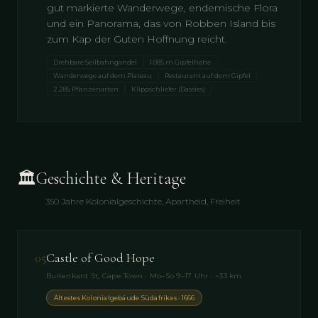
gut markierte Wanderwege, endemische Flora
und ein Panorama, das von Robben Island bis
zum Kap der Guten Hoffnung reicht.
Drehbare Seilbahngondel
1.085 m Gipfelhöhe
Wanderwege auf dem Plateau
Restaurant auf dem Gipfel
2.285 Pflanzenarten
Klippschliefer (Dassies)
🏛
Geschichte & Heritage
350 Jahre Kolonialgeschichte, Apartheid, Freiheit
05
Castle of Good Hope
Buitenkant St, Cape Town · Mo–So 9–17 Uhr · ~33 km
Ältestes Kolonialgebäude Südafrikas · 1666