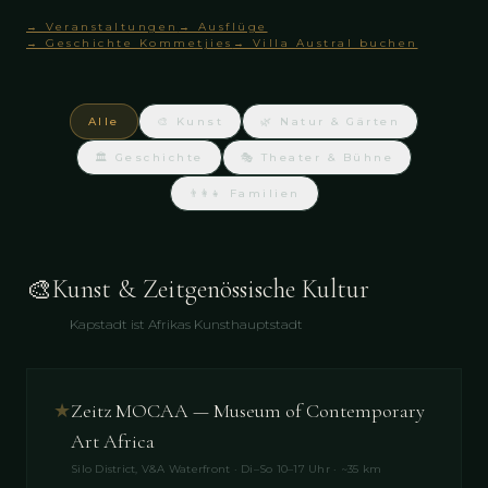
→ Veranstaltungen
→ Ausflüge
→ Geschichte Kommetjies
→ Villa Austral buchen
Alle
🎨 Kunst
🌿 Natur & Gärten
🏛 Geschichte
🎭 Theater & Bühne
👨‍👩‍👧 Familien
🎨
Kunst & Zeitgenössische Kultur
Kapstadt ist Afrikas Kunsthauptstadt
★
Zeitz MOCAA — Museum of Contemporary
Art Africa
Silo District, V&A Waterfront · Di–So 10–17 Uhr · ~35 km