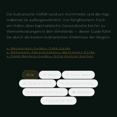
Die kulinarische Vielfalt rund um Kommetjie und die Kap-
Halbinsel ist außergewöhnlich. Von fangfrischem Fisch
am Hafen über kapmalaiische Gewürzküche bis hin zu
Weinverkostungen in den Winelands — dieser Guide führt
Sie durch die besten kulinarischen Erlebnisse der Region.
→ Restaurant-Guide
→ Café-Guide
→ Regionale Spezialitäten
→ Weingüter-Guide
→ Food-Markets-Guide
→ Villa Austral buchen
Alle
🍷 Wein
🍺 Craft Beer
🧀 Käse & Farm
🐟 Frischer Fisch
🌿 Gin & Destillerie
🛍 Märkte
📍 unter 15 km