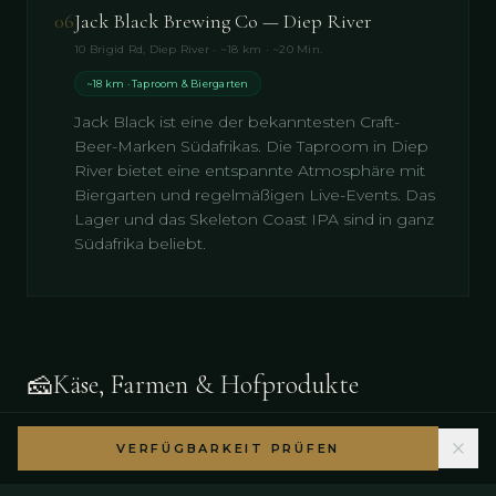
06
Jack Black Brewing Co — Diep River
10 Brigid Rd, Diep River · ~18 km · ~20 Min.
~18 km · Taproom & Biergarten
Jack Black ist eine der bekanntesten Craft-
Beer-Marken Südafrikas. Die Taproom in Diep
River bietet eine entspannte Atmosphäre mit
Biergarten und regelmäßigen Live-Events. Das
Lager und das Skeleton Coast IPA sind in ganz
Südafrika beliebt.
🧀
Käse, Farmen & Hofprodukte
Südafrika produziert erstklassigen Käse
VERFÜGBARKEIT PRÜFEN