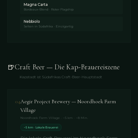
Magna Carta
Bordeaux-Blend · Roter Flagship
Nebbiolo
Selten in Südafrika · Einzigartig
🍺
Craft Beer — Die Kap-Brauereiszene
Kapstadt ist Südafrikas Craft-Beer-Hauptstadt
04
Aegir Project Brewery — Noordhoek Farm
Village
Noordhoek Farm Village · ~5 km · ~8 Min.
~5 km · Lokale Brauerei
Die lokale Craft-Brauerei im Noordhoek Farm