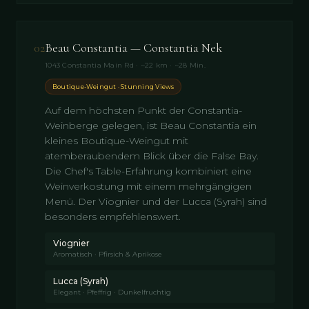
02
Beau Constantia — Constantia Nek
1043 Constantia Main Rd · ~22 km · ~28 Min.
Boutique-Weingut · Stunning Views
Auf dem höchsten Punkt der Constantia-
Weinberge gelegen, ist Beau Constantia ein
kleines Boutique-Weingut mit
atemberaubendem Blick über die False Bay.
Die Chef's Table-Erfahrung kombiniert eine
Weinverkostung mit einem mehrgängigen
Menü. Der Viognier und der Lucca (Syrah) sind
besonders empfehlenswert.
Viognier
Aromatisch · Pfirsich & Aprikose
Lucca (Syrah)
Elegant · Pfeffrig · Dunkelfruchtig