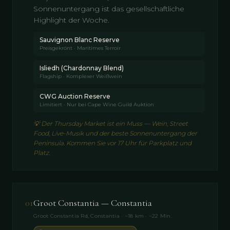
Sonnenuntergang ist das gesellschaftliche
Highlight der Woche.
Sauvignon Blanc Reserve
Preisgekrönt · Maritimes Terroir
Isliedh (Chardonnay Blend)
Flagship · Komplexer Weißwein
CWG Auction Reserve
Limitiert · Nur bei Cape Wine Guild Auktion
💡
Der Thursday Market ist ein Muss — Wein, Street
Food, Live-Musik und der beste Sonnenuntergang der
Peninsula. Kommen Sie vor 17 Uhr für Parkplatz und
Platz.
01
Groot Constantia — Constantia
Groot Constantia Rd, Constantia · ~18 km · ~22 Min.