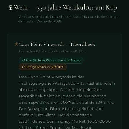
🍷
Wein — 350 Jahre Weinkultur am Kap
Von Constantia bis Franschhoek: Südafrika produziert einige
der besten Weine der Welt
★
Cape Point Vineyards — Noordhoek
Silvermine Rd, Noordhoek · ~8 km · ~12 Min.
~8 km · Nächstes Weingut zu Villa Austral
Thursday Community Market
Das Cape Point Vineyards ist das
nächstgelegene Weingut zu Villa Austral und ein
absolutes Highlight. Auf den Hügeln über
Noordhoek gelegen, bieten die Weinberge
einen spektakulären 360°-Blick auf den Atlantik.
Der Sauvignon Blanc ist preisgekrönt und
perfekt zum Klima. Der donnerstags
stattfindende Community Market (16:30–20:30
Uhr) mit Street Food, Live-Musik und