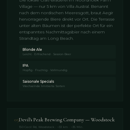
Village — nur 5 km von Villa Austral. Benannt
nach dem nordischen Meeresgott, braut Aegir
hervorragende Biere direkt vor Ort. Die Terrasse
unter alten Bäumen ist der perfekte Ort für ein
entspanntes Nachmittagsbier nach einem
Strandtag am Long Beach.
Blonde Ale
Leicht · Erfrischend · Session Beer
IPA
Hopfig · Fruchtig · Vollmundig
Saisonale Specials
Wechselnde limitierte Sorten
05
Devil's Peak Brewing Company — Woodstock
150 Cecil Rd, Woodstock · ~33 km · ~35 Min.