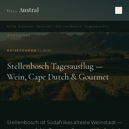
Austral
Villa
Villa Austral
Journal
Stellenbosch Tagesausflug – Wein & Cape Dutch | Villa Austral
JOURNAL
·
REISEFÜHRER
11
MIN
Stellenbosch Tagesausflug —
Wein, Cape Dutch & Gourmet
Stellenbosch ist Südafrikas älteste Weinstadt —