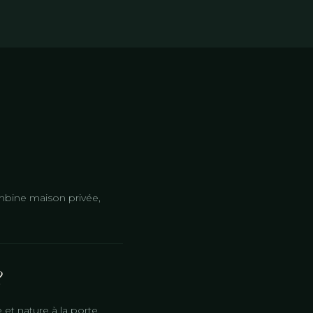
combine maison privée,
?
 et nature à la porte.