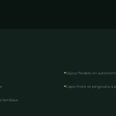
Séjour flexible en autonom
te
Cape Point et pingouins à 
 familiaux