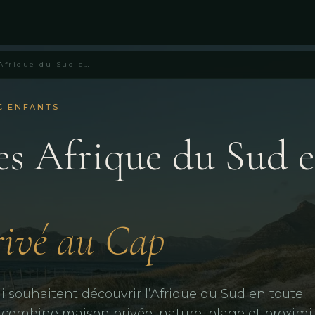
Vacances Afrique du Sud en famille – Villa Austral Le Cap
C ENFANTS
es Afrique du Sud 
rivé au Cap
ui souhaitent découvrir l’Afrique du Sud en toute
ral combine maison privée, nature, plage et proximi