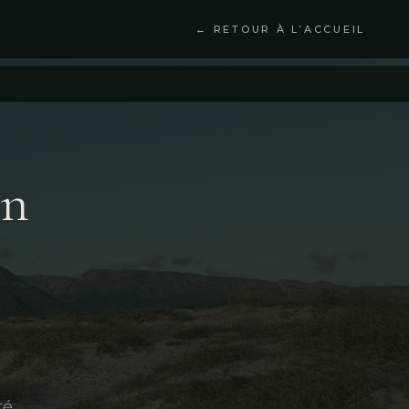
← RETOUR À L’ACCUEIL
en
té