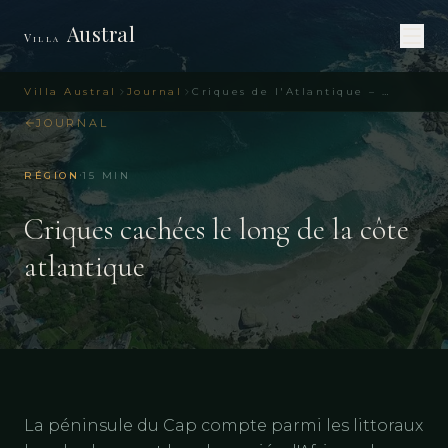
Austral
Villa
Villa Austral
Journal
Criques de l'Atlantique – Reportage Péninsule
JOURNAL
·
RÉGION
15
MIN
Criques cachées le long de la côte
atlantique
La péninsule du Cap compte parmi les littoraux