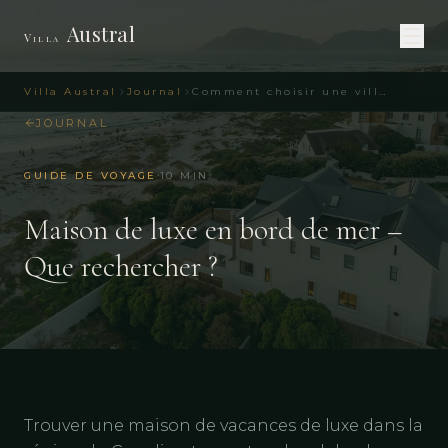
Austral
Villa
Villa Austral
Journal
Comment choisir une villa de luxe sur la côte Atlantique
JOURNAL
·
GUIDE DE VOYAGE
10
MIN
Maison de luxe en bord de mer –
Que rechercher ?
Trouver une maison de vacances de luxe dans la