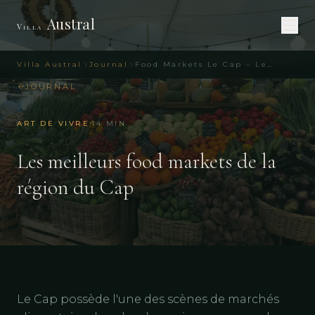
Austral
Villa
Villa Austral
Journal
Food Markets Le Cap – Les 12 meilleurs marchés
JOURNAL
·
ART DE VIVRE
14
MIN
Les meilleurs food markets de la
région du Cap
Le Cap possède l'une des scènes de marchés