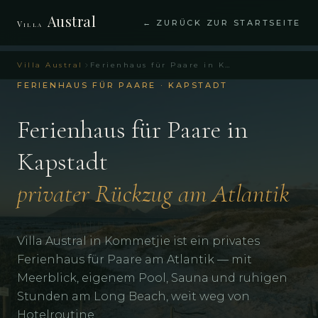
Austral
← ZURÜCK ZUR STARTSEITE
Villa
Villa Austral
Ferienhaus für Paare in Kapstadt – Villa Austral Kommetjie
FERIENHAUS FÜR PAARE · KAPSTADT
Ferienhaus für Paare in
Kapstadt
privater Rückzug am Atlantik
Villa Austral in Kommetjie ist ein privates
Ferienhaus für Paare am Atlantik — mit
Meerblick, eigenem Pool, Sauna und ruhigen
Stunden am Long Beach, weit weg von
Hotelroutine.