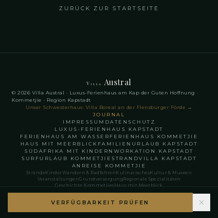
ZURÜCK ZUR STARTSEITE
Austral
Villa
© 2026 Villa Austral · Luxus-Ferienhaus am Kap der Guten Hoffnung ·
Kommetjie · Region Kapstadt
Unser Schwesterhaus: Villa Boreal an der Flensburger Förde
→
JOURNAL
IMPRESSUM
DATENSCHUTZ
LUXUS-FERIENHAUS KAPSTADT
FERIENHAUS AM WASSER
FERIENHAUS KOMMETJIE
HAUS MIT MEERBLICK
FAMILIENURLAUB KAPSTADT
SÜDAFRIKA MIT KINDERN
WORKATION KAPSTADT
SURFURLAUB KOMMETJIE
STRANDVILLA KAPSTADT
ANREISE KOMMETJIE
Strände
Kinder
Wandern & Radfahren
Kulinarisches
Kultur & Museen
Veranstaltungen
Grundversorgung
Regionale Spezialitäten
Geschichte Kommetjies
Haus mit Meerblick
English
Français
Deutsch
VERFÜGBARKEIT PRÜFEN