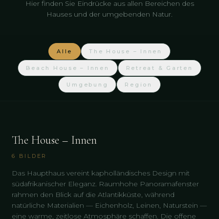
Hier finden Sie Eindrücke aus allen Bereichen des
Hauses und der umgebenden Natur.
Alle
The House – Innen
Beach House – Innen
Retreat & Garten
Umgebung
Region
The House – Innen
6
BILDER
Das Haupthaus vereint kapholländisches Design mit
südafrikanischer Eleganz. Raumhohe Panoramafenster
rahmen den Blick auf die Atlantikküste, während
natürliche Materialien — Eichenholz, Leinen, Naturstein —
eine warme, zeitlose Atmosphäre schaffen. Die offene